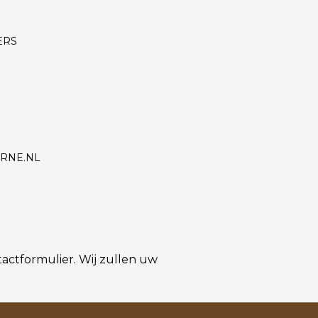
ERS
RNE.NL
actformulier. Wij zullen uw